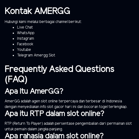
Kontak AMERGG
Hubungi kami melalui berbagai channel berikut:
Live Chat
WhatsApp
Instagram
Facebook
Youtube
Telegram Amergg Slot
Frequently Asked Questions
(FAQ)
Apa Itu AmerGG?
AmerGG adalah agen slot online terpercaya dan terbesar di Indonesia
dengan menyediakan info slot gacor hari ini dan bocoran togel terlengkap.
Apa itu RTP dalam slot online?
RTP (Return To Player) adalah persentase pengembalian dari permainan slot
untuk pemain dalam jangka panjang.
Apa rahasia dalam slot online?