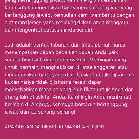
yang bertanggung jawab. Kami mengizinkan pemain
kami untuk menentukan batas mereka dari game yang
bertanggung jawab, kemudian kami membantu dengan
alat manajemen yang memungkinkan anda mengatur
dan mengontrol batasan anda sendiri.
Judi adalah bentuk hiburan, dan tidak pernah harus
menempatkan beban pada kehidupan Anda baik
secara finansial maupun emosional. Meminjam uang
untuk bermain, menghabiskan di atas anggaran atau
menggunakan uang yang dialokasikan untuk tujuan lain
bukan hanya tidak bijaksana tetapi dapat
menyebabkan masalah yang signifikan untuk Anda dan
orang lain di sekitar Anda. Kami ingin Anda menikmati
bermain di Amergg, sehingga bertaruh bertanggung
jawab dan bersenang-senang!
APAKAH ANDA MEMILIKI MASALAH JUDI?