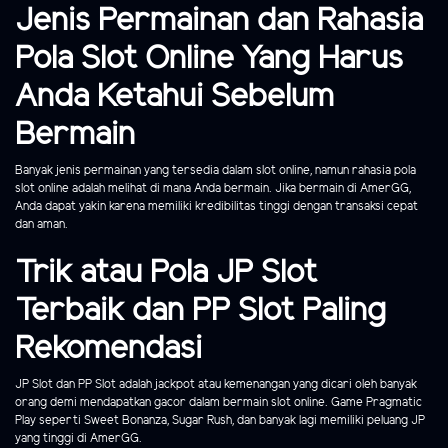
Jenis Permainan dan Rahasia
Pola Slot Online Yang Harus
Anda Ketahui Sebelum
Bermain
Banyak jenis permainan yang tersedia dalam slot online, namun rahasia pola
slot online adalah melihat di mana Anda bermain. Jika bermain di AmerGG,
Anda dapat yakin karena memiliki kredibilitas tinggi dengan transaksi cepat
dan aman.
Trik atau Pola JP Slot
Terbaik dan PP Slot Paling
Rekomendasi
JP Slot dan PP Slot adalah jackpot atau kemenangan yang dicari oleh banyak
orang demi mendapatkan gacor dalam bermain slot online. Game Pragmatic
Play seperti Sweet Bonanza, Sugar Rush, dan banyak lagi memiliki peluang JP
yang tinggi di AmerGG.