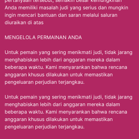
pertanyaan tersebut, semakin besar kemungkinan
Anda memiliki masalah judi yang serius dan mungkin
ingin mencari bantuan dan saran melalui saluran
diuraikan di atas
MENGELOLA PERMAINAN ANDA
Untuk pemain yang sering menikmati judi, tidak jarang
menghabiskan lebih dari anggaran mereka dalam
beberapa waktu. Kami menyarankan bahwa rencana
anggaran khusus dilakukan untuk memastikan
pengeluaran perjudian terjangkau.
Untuk pemain yang sering menikmati judi, tidak jarang
menghabiskan lebih dari anggaran mereka dalam
beberapa waktu. Kami menyarankan bahwa rencana
anggaran khusus dilakukan untuk memastikan
pengeluaran perjudian terjangkau.